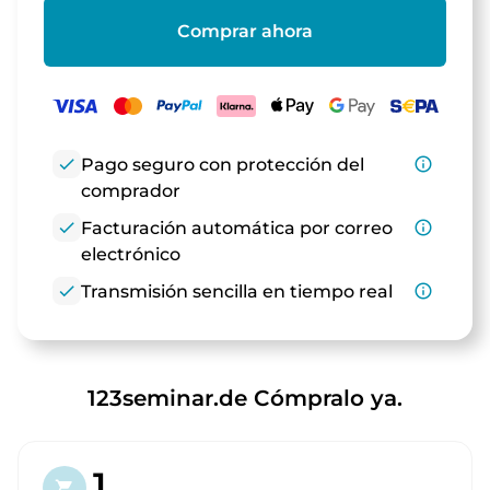
Comprar ahora
check
Pago seguro con protección del
info_outline
comprador
check
Facturación automática por correo
info_outline
electrónico
check
Transmisión sencilla en tiempo real
info_outline
123seminar.de Cómpralo ya.
1.
shopping_cart