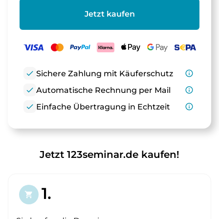
Jetzt kaufen
check
Sichere Zahlung mit Käuferschutz
info_outline
check
Automatische Rechnung per Mail
info_outline
check
Einfache Übertragung in Echtzeit
info_outline
Jetzt 123seminar.de kaufen!
1.
shopping_cart