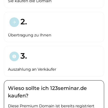
Sie kaufen die Domain
2.
arrow_forward
Übertragung zu Ihnen
3.
paid
Auszahlung an Verkäufer
Wieso sollte ich 123seminar.de
kaufen?
Diese Premium Domain ist bereits registriert